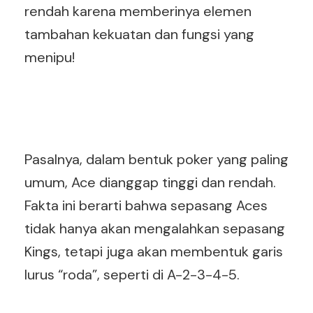
rendah karena memberinya elemen
tambahan kekuatan dan fungsi yang
menipu!
Pasalnya, dalam bentuk poker yang paling
umum, Ace dianggap tinggi dan rendah.
Fakta ini berarti bahwa sepasang Aces
tidak hanya akan mengalahkan sepasang
Kings, tetapi juga akan membentuk garis
lurus “roda”, seperti di A-2-3-4-5.