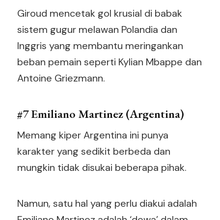
Giroud mencetak gol krusial di babak
sistem gugur melawan Polandia dan
Inggris yang membantu meringankan
beban pemain seperti Kylian Mbappe dan
Antoine Griezmann.
#7 Emiliano Martinez (Argentina)
Memang kiper Argentina ini punya
karakter yang sedikit berbeda dan
mungkin tidak disukai beberapa pihak.
Namun, satu hal yang perlu diakui adalah
Emiliano Martinez adalah ‘dewa’ dalam