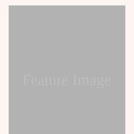
Feature Image