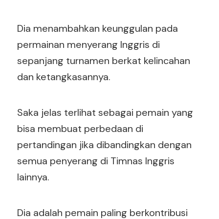
Dia menambahkan keunggulan pada
permainan menyerang Inggris di
sepanjang turnamen berkat kelincahan
dan ketangkasannya.
Saka jelas terlihat sebagai pemain yang
bisa membuat perbedaan di
pertandingan jika dibandingkan dengan
semua penyerang di Timnas Inggris
lainnya.
Dia adalah pemain paling berkontribusi