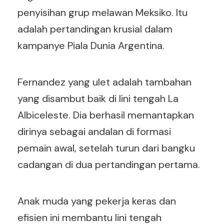
penyisihan grup melawan Meksiko. Itu
adalah pertandingan krusial dalam
kampanye Piala Dunia Argentina.
Fernandez yang ulet adalah tambahan
yang disambut baik di lini tengah La
Albiceleste. Dia berhasil memantapkan
dirinya sebagai andalan di formasi
pemain awal, setelah turun dari bangku
cadangan di dua pertandingan pertama.
Anak muda yang pekerja keras dan
efisien ini membantu lini tengah