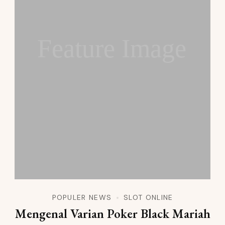
Feature Image
POPULER NEWS
SLOT ONLINE
Mengenal Varian Poker Black Mariah