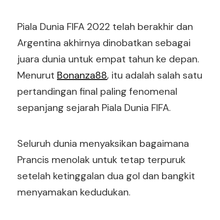
Piala Dunia FIFA 2022 telah berakhir dan
Argentina akhirnya dinobatkan sebagai
juara dunia untuk empat tahun ke depan.
Menurut
Bonanza88
, itu adalah salah satu
pertandingan final paling fenomenal
sepanjang sejarah Piala Dunia FIFA.
Seluruh dunia menyaksikan bagaimana
Prancis menolak untuk tetap terpuruk
setelah ketinggalan dua gol dan bangkit
menyamakan kedudukan.