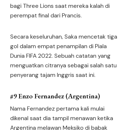
bagi Three Lions saat mereka kalah di
perempat final dari Prancis.
Secara keseluruhan, Saka mencetak tiga
gol dalam empat penampilan di Piala
Dunia FIFA 2022. Sebuah catatan yang
menguatkan citranya sebagai salah satu
penyerang tajam Inggris saat ini.
#9 Enzo Fernandez (Argentina)
Nama Fernandez pertama kali mulai
dikenal saat dia tampil menawan ketika
Argentina melawan Meksiko di babak