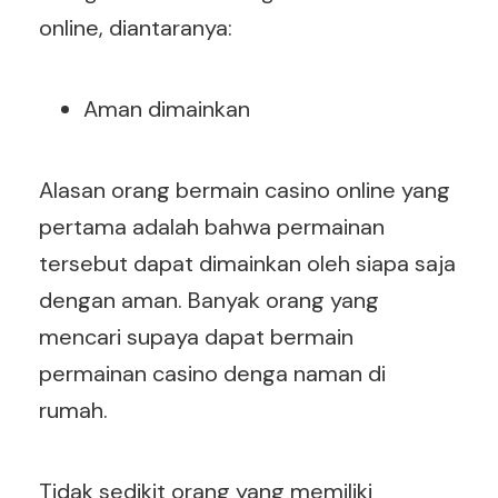
online, diantaranya:
Aman dimainkan
Alasan orang bermain casino online yang
pertama adalah bahwa permainan
tersebut dapat dimainkan oleh siapa saja
dengan aman. Banyak orang yang
mencari supaya dapat bermain
permainan casino denga naman di
rumah.
Tidak sedikit orang yang memiliki