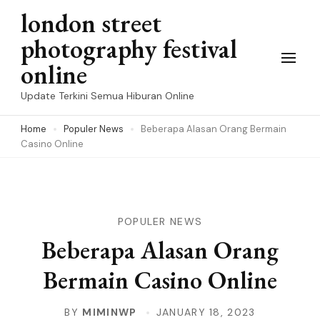
Skip
london street
to
photography festival
content
online
(Press
Update Terkini Semua Hiburan Online
Enter)
Home
Populer News
Beberapa Alasan Orang Bermain
Casino Online
POPULER NEWS
Beberapa Alasan Orang
Bermain Casino Online
BY
MIMINWP
JANUARY 18, 2023