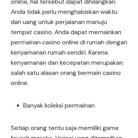
online, hal tersebut dapat dihilangkan.
Anda tidak perlu menghabiskan waktu
dan uang untuk perjalanan manuju
tempat casino. Anda dapat memainkan
permainan casino online di rumah dengan
kenyamanan rumah sendiri. Karena
kenyamanan dan kecepatan merupakan
salah satu alasan orang bermain casino
online.
Banyak koleksi permainan
Setiap orang tentu saja memiliki game