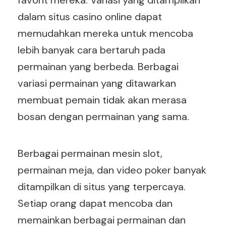
favorit mereka. Variasi yang ditampilkan
dalam situs casino online dapat
memudahkan mereka untuk mencoba
lebih banyak cara bertaruh pada
permainan yang berbeda. Berbagai
variasi permainan yang ditawarkan
membuat pemain tidak akan merasa
bosan dengan permainan yang sama.
Berbagai permainan mesin slot,
permainan meja, dan video poker banyak
ditampilkan di situs yang terpercaya.
Setiap orang dapat mencoba dan
memainkan berbagai permainan dan