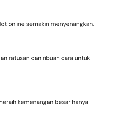
slot online semakin menyenangkan.
an ratusan dan ribuan cara untuk
k meraih kemenangan besar hanya