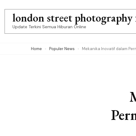
Skip
to
london street photography f
content
Update Terkini Semua Hiburan Online
(Press
Enter)
Home
Populer News
Mekanika Inovatif dalam Per
M
Per