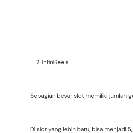
InfiniReels
Sebagian besar slot memiliki jumlah gu
Di slot yang lebih baru, bisa menjadi 5