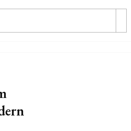
am
dern