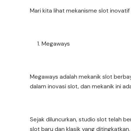
Mari kita lihat mekanisme slot inovati
Megaways
Megaways adalah mekanik slot berbay
dalam inovasi slot, dan mekanik ini 
Sejak diluncurkan, studio slot tela
slot baru dan klasik yang ditingkatkan.