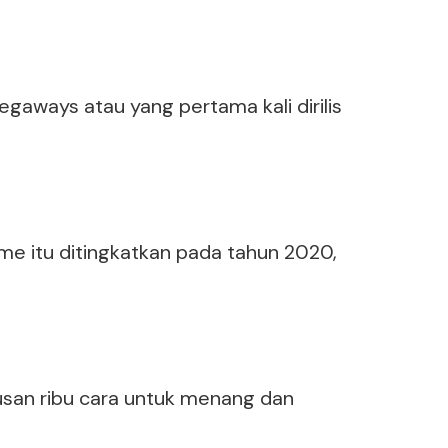
aways atau yang pertama kali dirilis
me itu ditingkatkan pada tahun 2020,
usan ribu cara untuk menang dan