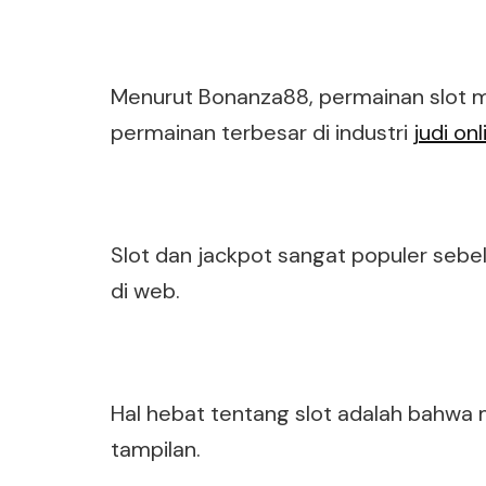
Menurut Bonanza88, permainan slot m
permainan terbesar di industri
judi onl
Slot dan jackpot sangat populer sebel
di web.
Hal hebat tentang slot adalah bahwa
tampilan.