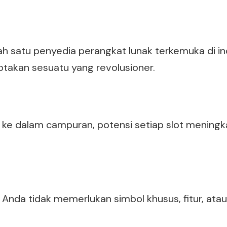
 satu penyedia perangkat lunak terkemuka di indu
iptakan sesuatu yang revolusioner.
 dalam campuran, potensi setiap slot meningkat
. Anda tidak memerlukan simbol khusus, fitur, at