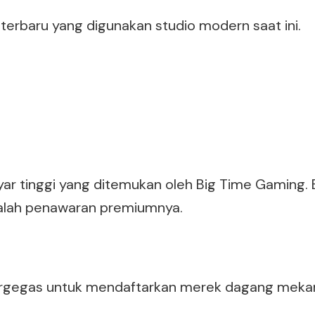
f terbaru yang digunakan studio modern saat ini.
ar tinggi yang ditemukan oleh Big Time Gaming. 
adalah penawaran premiumnya.
h bergegas untuk mendaftarkan merek dagang mek