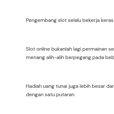
Pengembang slot selalu bekerja kera
Slot online bukanlah lagi permainan 
menang alih-alih berpegang pada beb
Hadiah uang tunai juga lebih besar d
dengan satu putaran.