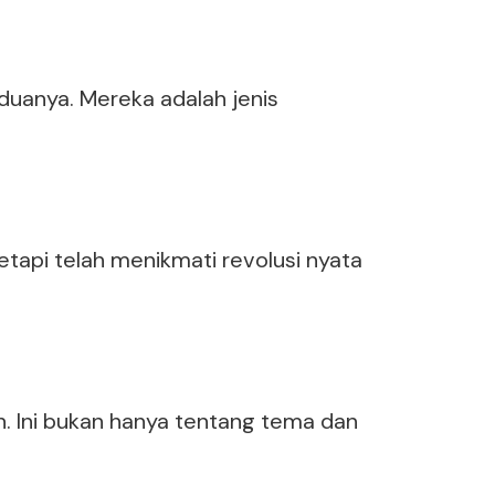
uanya. Mereka adalah jenis
etapi telah menikmati revolusi nyata
. Ini bukan hanya tentang tema dan