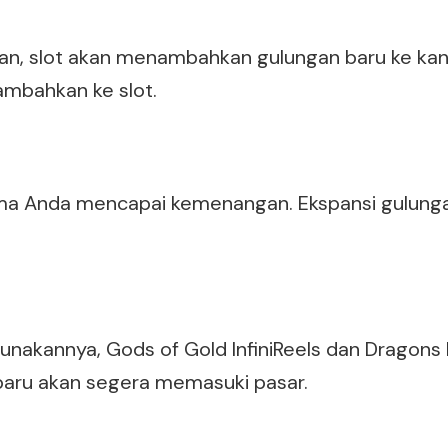
n, slot akan menambahkan gulungan baru ke kana
ambahkan ke slot.
lama Anda mencapai kemenangan. Ekspansi gulunga
unakannya, Gods of Gold InfiniReels dan Dragons F
s baru akan segera memasuki pasar.