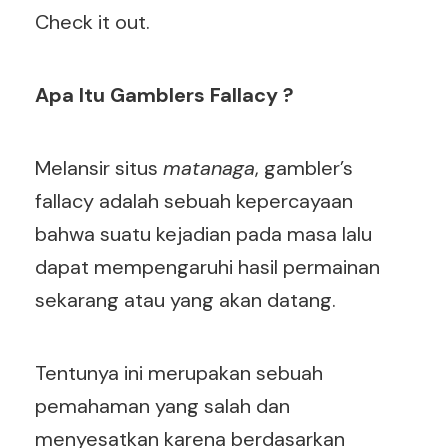
Check it out.
Apa Itu Gamblers Fallacy ?
Melansir situs
matanaga
, gambler’s
fallacy adalah sebuah kepercayaan
bahwa suatu kejadian pada masa lalu
dapat mempengaruhi hasil permainan
sekarang atau yang akan datang.
Tentunya ini merupakan sebuah
pemahaman yang salah dan
menyesatkan karena berdasarkan