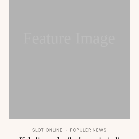
Feature Image
SLOT ONLINE
POPULER NEWS