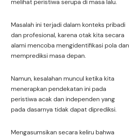
melihat peristiwa serupa di masa lalu.
Masalah ini terjadi dalam konteks pribadi
dan profesional, karena otak kita secara
alami mencoba mengidentifikasi pola dan
memprediksi masa depan.
Namun, kesalahan muncul ketika kita
menerapkan pendekatan ini pada
peristiwa acak dan independen yang
pada dasarnya tidak dapat diprediksi.
Mengasumsikan secara keliru bahwa