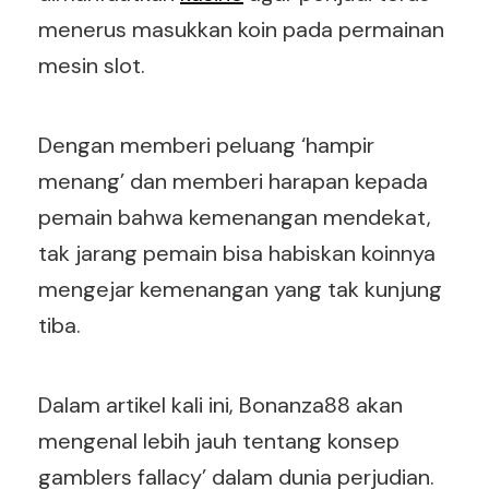
menerus masukkan koin pada permainan
mesin slot.
Dengan memberi peluang ‘hampir
menang’ dan memberi harapan kepada
pemain bahwa kemenangan mendekat,
tak jarang pemain bisa habiskan koinnya
mengejar kemenangan yang tak kunjung
tiba.
Dalam artikel kali ini, Bonanza88 akan
mengenal lebih jauh tentang konsep
gamblers fallacy’ dalam dunia perjudian.