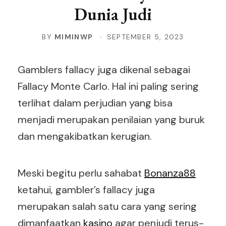
Dunia Judi
BY
MIMINWP
SEPTEMBER 5, 2023
Gamblers fallacy juga dikenal sebagai
Fallacy Monte Carlo. Hal ini paling sering
terlihat dalam perjudian yang bisa
menjadi merupakan penilaian yang buruk
dan mengakibatkan kerugian.
Meski begitu perlu sahabat
Bonanza88
ketahui, gambler’s fallacy juga
merupakan salah satu cara yang sering
dimanfaatkan
kasino
agar penjudi terus-