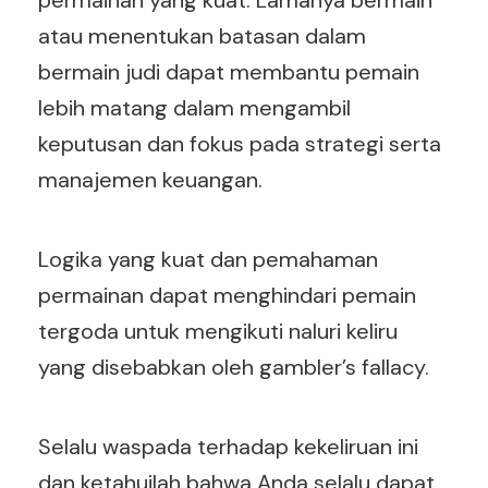
permainan yang kuat. Lamanya bermain
atau menentukan batasan dalam
bermain judi dapat membantu pemain
lebih matang dalam mengambil
keputusan dan fokus pada strategi serta
manajemen keuangan.
Logika yang kuat dan pemahaman
permainan dapat menghindari pemain
tergoda untuk mengikuti naluri keliru
yang disebabkan oleh gambler’s fallacy.
Selalu waspada terhadap kekeliruan ini
dan ketahuilah bahwa Anda selalu dapat