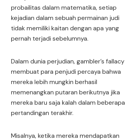
probailitas dalam matematika, setiap
kejadian dalam sebuah permainan judi
tidak memiliki kaitan dengan apa yang
pernah terjadi sebelumnya.
Dalam dunia perjudian, gambler’s fallacy
membuat para penjudi percaya bahwa
mereka lebih mungkin berhasil
memenangkan putaran berikutnya jika
mereka baru saja kalah dalam beberapa
pertandingan terakhir.
Misalnya, ketika mereka mendapatkan