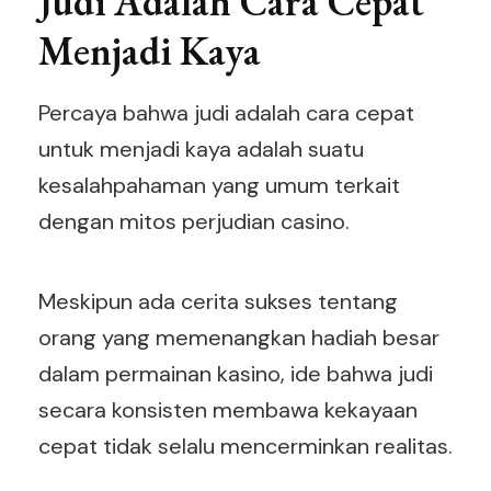
Judi Adalah Cara Cepat
Menjadi Kaya
Percaya bahwa judi adalah cara cepat
untuk menjadi kaya adalah suatu
kesalahpahaman yang umum terkait
dengan mitos perjudian casino.
Meskipun ada cerita sukses tentang
orang yang memenangkan hadiah besar
dalam permainan kasino, ide bahwa judi
secara konsisten membawa kekayaan
cepat tidak selalu mencerminkan realitas.