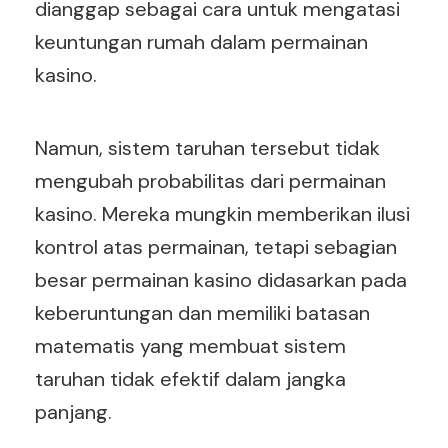
dianggap sebagai cara untuk mengatasi
keuntungan rumah dalam permainan
kasino.
Namun, sistem taruhan tersebut tidak
mengubah probabilitas dari permainan
kasino. Mereka mungkin memberikan ilusi
kontrol atas permainan, tetapi sebagian
besar permainan kasino didasarkan pada
keberuntungan dan memiliki batasan
matematis yang membuat sistem
taruhan tidak efektif dalam jangka
panjang.