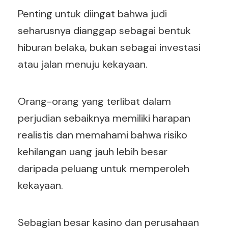
Penting untuk diingat bahwa judi
seharusnya dianggap sebagai bentuk
hiburan belaka, bukan sebagai investasi
atau jalan menuju kekayaan.
Orang-orang yang terlibat dalam
perjudian sebaiknya memiliki harapan
realistis dan memahami bahwa risiko
kehilangan uang jauh lebih besar
daripada peluang untuk memperoleh
kekayaan.
Sebagian besar kasino dan perusahaan