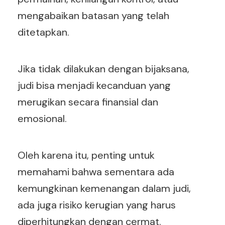
mengabaikan batasan yang telah
ditetapkan.
Jika tidak dilakukan dengan bijaksana,
judi bisa menjadi kecanduan yang
merugikan secara finansial dan
emosional.
Oleh karena itu, penting untuk
memahami bahwa sementara ada
kemungkinan kemenangan dalam judi,
ada juga risiko kerugian yang harus
diperhitungkan dengan cermat.