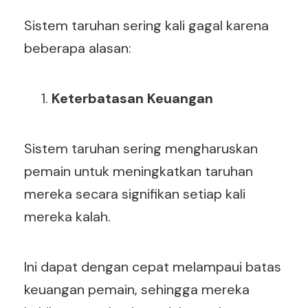
Sistem taruhan sering kali gagal karena
beberapa alasan:
Keterbatasan Keuangan
Sistem taruhan sering mengharuskan
pemain untuk meningkatkan taruhan
mereka secara signifikan setiap kali
mereka kalah.
Ini dapat dengan cepat melampaui batas
keuangan pemain, sehingga mereka