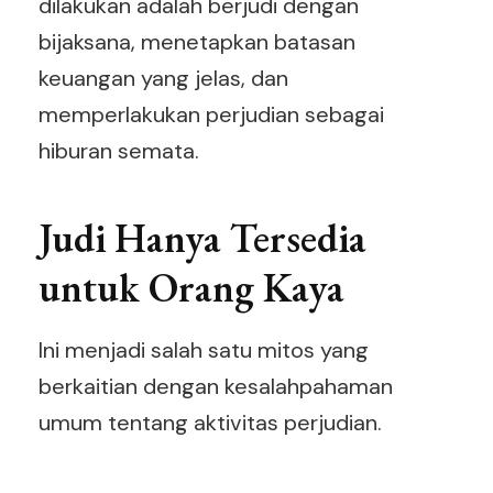
dilakukan adalah berjudi dengan
bijaksana, menetapkan batasan
keuangan yang jelas, dan
memperlakukan perjudian sebagai
hiburan semata.
Judi Hanya Tersedia
untuk Orang Kaya
Ini menjadi salah satu mitos yang
berkaitian dengan kesalahpahaman
umum tentang aktivitas perjudian.