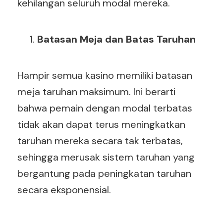
kehilangan seluruh modal mereka.
Batasan Meja dan Batas Taruhan
Hampir semua kasino memiliki batasan
meja taruhan maksimum. Ini berarti
bahwa pemain dengan modal terbatas
tidak akan dapat terus meningkatkan
taruhan mereka secara tak terbatas,
sehingga merusak sistem taruhan yang
bergantung pada peningkatan taruhan
secara eksponensial.