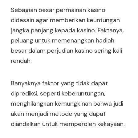
Sebagian besar permainan kasino
didesain agar memberikan keuntungan
jangka panjang kepada kasino. Faktanya,
peluang untuk memenangkan hadiah
besar dalam perjudian kasino sering kali
rendah.
Banyaknya faktor yang tidak dapat
diprediksi, seperti keberuntungan,
menghilangkan kemungkinan bahwa judi
akan menjadi metode yang dapat
diandalkan untuk memperoleh kekayaan.