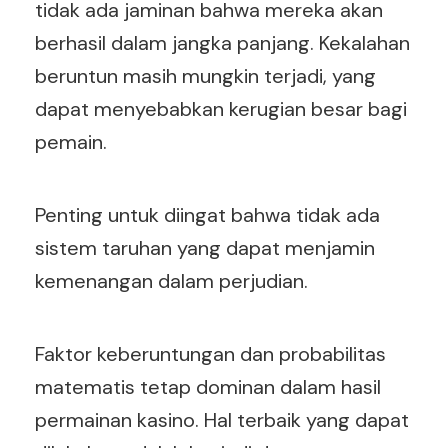
tidak ada jaminan bahwa mereka akan
berhasil dalam jangka panjang. Kekalahan
beruntun masih mungkin terjadi, yang
dapat menyebabkan kerugian besar bagi
pemain.
Penting untuk diingat bahwa tidak ada
sistem taruhan yang dapat menjamin
kemenangan dalam perjudian.
Faktor keberuntungan dan probabilitas
matematis tetap dominan dalam hasil
permainan kasino. Hal terbaik yang dapat