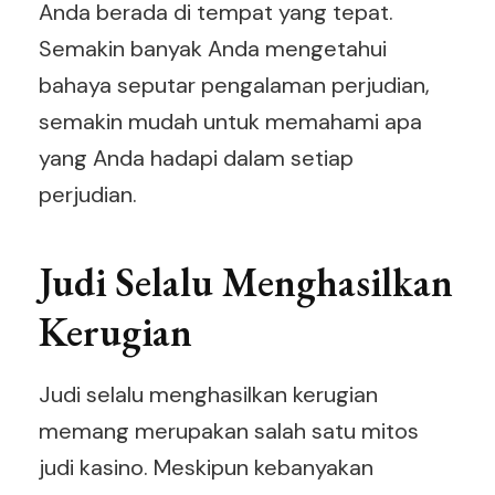
Anda berada di tempat yang tepat.
Semakin banyak Anda mengetahui
bahaya seputar pengalaman perjudian,
semakin mudah untuk memahami apa
yang Anda hadapi dalam setiap
perjudian.
Judi Selalu Menghasilkan
Kerugian
Judi selalu menghasilkan kerugian
memang merupakan salah satu mitos
judi kasino. Meskipun kebanyakan