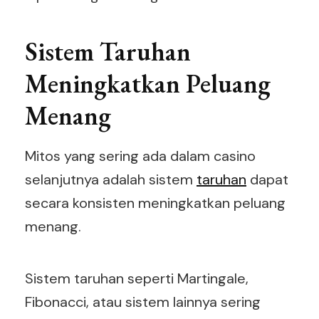
Sistem Taruhan
Meningkatkan Peluang
Menang
Mitos yang sering ada dalam casino
selanjutnya adalah sistem
taruhan
dapat
secara konsisten meningkatkan peluang
menang.
Sistem taruhan seperti Martingale,
Fibonacci, atau sistem lainnya sering