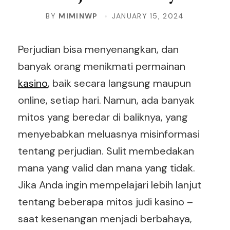
BY
MIMINWP
JANUARY 15, 2024
Perjudian bisa menyenangkan, dan
banyak orang menikmati permainan
kasino
, baik secara langsung maupun
online, setiap hari. Namun, ada banyak
mitos yang beredar di baliknya, yang
menyebabkan meluasnya misinformasi
tentang perjudian. Sulit membedakan
mana yang valid dan mana yang tidak.
Jika Anda ingin mempelajari lebih lanjut
tentang beberapa mitos judi kasino –
saat kesenangan menjadi berbahaya,