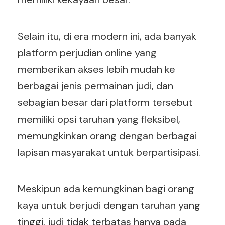
Selain itu, di era modern ini, ada banyak
platform perjudian online yang
memberikan akses lebih mudah ke
berbagai jenis permainan judi, dan
sebagian besar dari platform tersebut
memiliki opsi taruhan yang fleksibel,
memungkinkan orang dengan berbagai
lapisan masyarakat untuk berpartisipasi.
Meskipun ada kemungkinan bagi orang
kaya untuk berjudi dengan taruhan yang
tinggi, judi tidak terbatas hanya pada