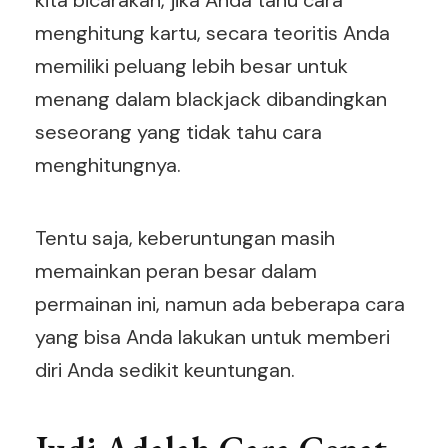
kita bicarakan, jika Anda tahu cara
menghitung kartu, secara teoritis Anda
memiliki peluang lebih besar untuk
menang dalam blackjack dibandingkan
seseorang yang tidak tahu cara
menghitungnya.
Tentu saja, keberuntungan masih
memainkan peran besar dalam
permainan ini, namun ada beberapa cara
yang bisa Anda lakukan untuk memberi
diri Anda sedikit keuntungan.