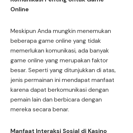
Online
Meskipun Anda mungkin menemukan
beberapa game online yang tidak
memerlukan komunikasi, ada banyak
game online yang merupakan faktor
besar. Seperti yang ditunjukkan di atas,
jenis permainan ini mendapat manfaat
karena dapat berkomunikasi dengan
pemain lain dan berbicara dengan
mereka secara benar.
Manfaat Interaksi Sosial di Kasino