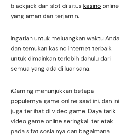
blackjack dan slot di situs
kasino
online
yang aman dan terjamin.
Ingatlah untuk meluangkan waktu Anda
dan temukan kasino internet terbaik
untuk dimainkan terlebih dahulu dari
semua yang ada di luar sana.
iGaming menunjukkan betapa
populernya game online saat ini, dan ini
juga terlihat di video game. Daya tarik
video game online seringkali terletak
pada sifat sosialnya dan bagaimana