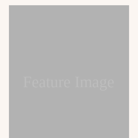
Feature Image