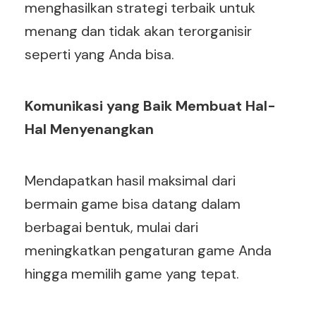
menghasilkan strategi terbaik untuk
menang dan tidak akan terorganisir
seperti yang Anda bisa.
Komunikasi yang Baik Membuat Hal-
Hal Menyenangkan
Mendapatkan hasil maksimal dari
bermain game bisa datang dalam
berbagai bentuk, mulai dari
meningkatkan pengaturan game Anda
hingga memilih game yang tepat.