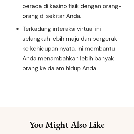
berada di kasino fisik dengan orang-
orang di sekitar Anda.
Terkadang interaksi virtual ini
selangkah lebih maju dan bergerak
ke kehidupan nyata. Ini membantu
Anda menambahkan lebih banyak
orang ke dalam hidup Anda.
Post
You Might Also Like
Navigation