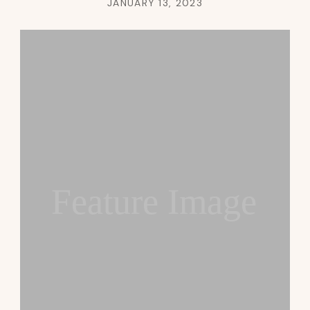
JANUARY 13, 2023
Feature Image