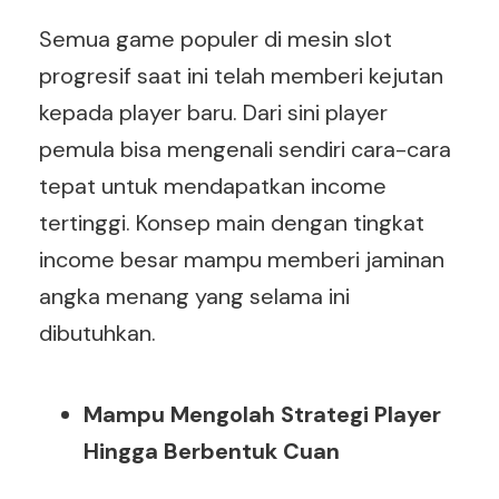
Semua game populer di mesin slot
progresif saat ini telah memberi kejutan
kepada player baru. Dari sini player
pemula bisa mengenali sendiri cara-cara
tepat untuk mendapatkan income
tertinggi. Konsep main dengan tingkat
income besar mampu memberi jaminan
angka menang yang selama ini
dibutuhkan.
Mampu Mengolah Strategi Player
Hingga Berbentuk Cuan