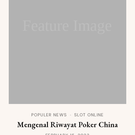
Feature Image
POPULER NEWS
SLOT ONLINE
Mengenal Riwayat Poker China