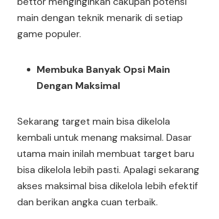
bettor menginginkan cakupan potensi
main dengan teknik menarik di setiap
game populer.
Membuka Banyak Opsi Main
Dengan Maksimal
Sekarang target main bisa dikelola
kembali untuk menang maksimal. Dasar
utama main inilah membuat target baru
bisa dikelola lebih pasti. Apalagi sekarang
akses maksimal bisa dikelola lebih efektif
dan berikan angka cuan terbaik.