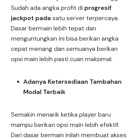
Sudah ada angka profit di
progresif
jackpot pada
satu server terpercaya.
Dasar bermain lebih tepat dan
menguntungkan ini bisa berikan angka
cepat menang dan semuanya berikan
opsi main lebih pasti cuan maksimal.
Adanya Ketersediaan Tambahan
Modal Terbaik
Semakin menarik ketika player baru
mampu berikan opsi main lebih efektif.
Dari dasar bermain inilah membuat akses