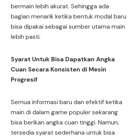
bermain lebih akurat. Sehingga ada
bagian menarik ketika bentuk modal baru
bisa dipakai sebagai sumber utama main
lebih pasti.
Syarat Untuk Bisa Dapatkan Angka
Cuan Secara Konsisten di Mesin
Progresif
Semua informasi baru dan efektif ketika
main di dalam game populer sekarang
bisa berikan angka cuan tinggi. Namun,
tersedia syarat sederhana untuk bisa