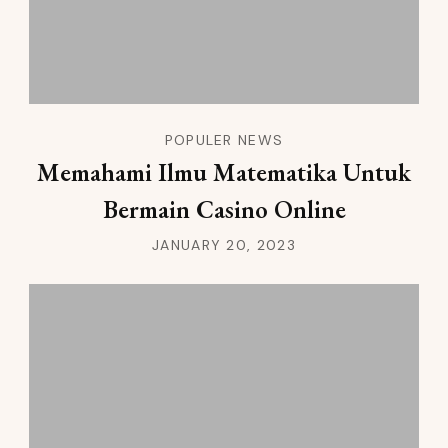
POPULER NEWS
Memahami Ilmu Matematika Untuk
Bermain Casino Online
JANUARY 20, 2023