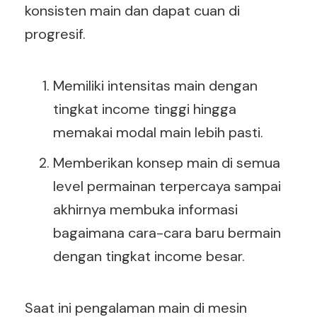
konsisten main dan dapat cuan di
progresif.
Memiliki intensitas main dengan
tingkat income tinggi hingga
memakai modal main lebih pasti.
Memberikan konsep main di semua
level permainan terpercaya sampai
akhirnya membuka informasi
bagaimana cara-cara baru bermain
dengan tingkat income besar.
Saat ini pengalaman main di mesin