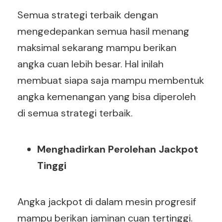
Semua strategi terbaik dengan
mengedepankan semua hasil menang
maksimal sekarang mampu berikan
angka cuan lebih besar. Hal inilah
membuat siapa saja mampu membentuk
angka kemenangan yang bisa diperoleh
di semua strategi terbaik.
Menghadirkan Perolehan Jackpot
Tinggi
Angka jackpot di dalam mesin progresif
mampu berikan jaminan cuan tertinggi.