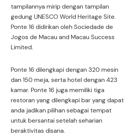
tampilannya mirip dengan tampilan
gedung UNESCO World Heritage Site.
Ponte 16 didirikan oleh Sociedade de
Jogos de Macau and Macau Success
Limited.
Ponte 16 dilengkapi dengan 320 mesin
dan 150 meja, serta hotel dengan 423
kamar. Ponte 16 juga memiliki tiga
restoran yang dilengkapi bar yang dapat
anda jadikan pilihan sebagai tempat
untuk bersantai setelah seharian
beraktivitas disana.