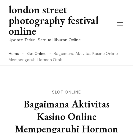
Skip
london street
to
photography festival
content
online
(Press
Update Terkini Semua Hiburan Online
Enter)
Home
Slot Online
Bagaimana Aktivitas Kasino Online
Mempengaruhi Hormon Otak
SLOT ONLINE
Bagaimana Aktivitas
Kasino Online
Mempengaruhi Hormon