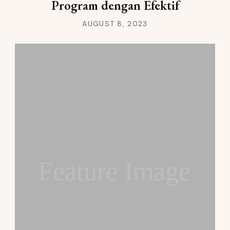
Program dengan Efektif
AUGUST 8, 2023
Feature Image