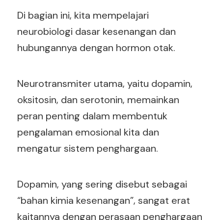
Di bagian ini, kita mempelajari
neurobiologi dasar kesenangan dan
hubungannya dengan hormon otak.
Neurotransmiter utama, yaitu dopamin,
oksitosin, dan serotonin, memainkan
peran penting dalam membentuk
pengalaman emosional kita dan
mengatur sistem penghargaan.
Dopamin, yang sering disebut sebagai
“bahan kimia kesenangan”, sangat erat
kaitannya dengan perasaan penghargaan