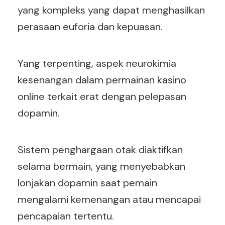
yang kompleks yang dapat menghasilkan
perasaan euforia dan kepuasan.
Yang terpenting, aspek neurokimia
kesenangan dalam permainan kasino
online terkait erat dengan pelepasan
dopamin.
Sistem penghargaan otak diaktifkan
selama bermain, yang menyebabkan
lonjakan dopamin saat pemain
mengalami kemenangan atau mencapai
pencapaian tertentu.