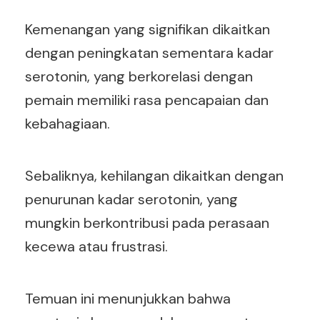
Kemenangan yang signifikan dikaitkan
dengan peningkatan sementara kadar
serotonin, yang berkorelasi dengan
pemain memiliki rasa pencapaian dan
kebahagiaan.
Sebaliknya, kehilangan dikaitkan dengan
penurunan kadar serotonin, yang
mungkin berkontribusi pada perasaan
kecewa atau frustrasi.
Temuan ini menunjukkan bahwa