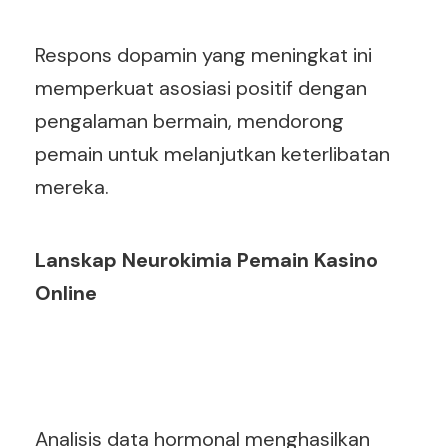
Respons dopamin yang meningkat ini
memperkuat asosiasi positif dengan
pengalaman bermain, mendorong
pemain untuk melanjutkan keterlibatan
mereka.
Lanskap Neurokimia Pemain Kasino
Online
Analisis data hormonal menghasilkan