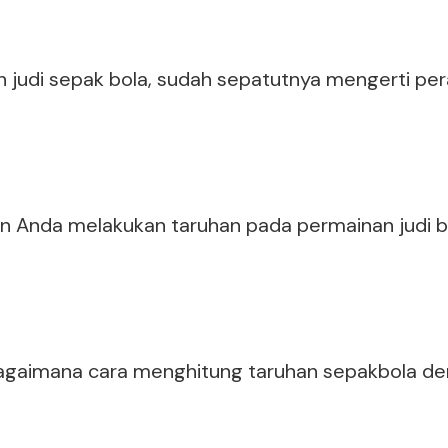
judi sepak bola, sudah sepatutnya mengerti per
an Anda melakukan taruhan pada permainan judi b
agaimana cara menghitung taruhan sepakbola de