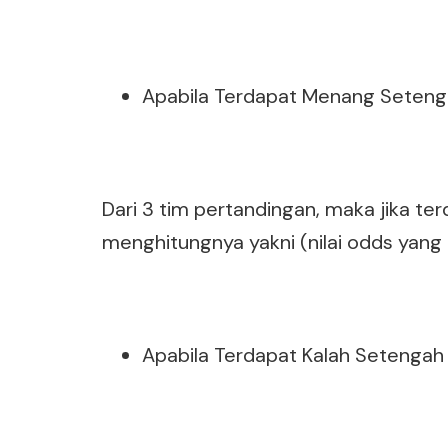
Apabila Terdapat Menang Seten
Dari 3 tim pertandingan, maka jika 
menghitungnya yakni (nilai odds yang 
Apabila Terdapat Kalah Setengah