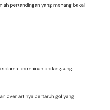
jumlah pertandingan yang menang bakal
di selama permainan berlangsung.
han over artinya bertaruh gol yang