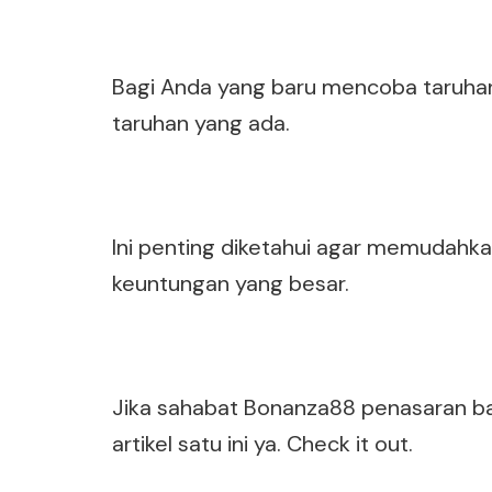
Bagi Anda yang baru mencoba taruhan 
taruhan yang ada.
Ini penting diketahui agar memudahk
keuntungan yang besar.
Jika sahabat Bonanza88 penasaran b
artikel satu ini ya. Check it out.