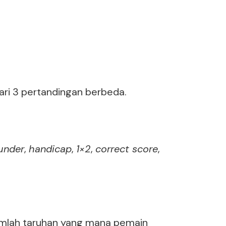
dari 3 pertandingan berbeda.
under
,
handicap
,
1×2
,
correct score
,
n jumlah taruhan yang mana pemain