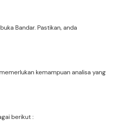
buka Bandar. Pastikan, anda
a memerlukan kemampuan analisa yang
ai berikut :