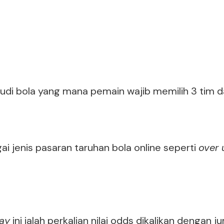
judi bola yang mana pemain wajib memilih 3 tim 
i jenis pasaran taruhan bola online seperti
over 
lay
ini ialah perkalian nilai odds dikalikan denga