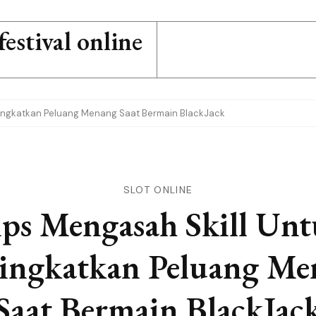
estival online
ningkatkan Peluang Menang Saat Bermain BlackJack
SLOT ONLINE
ps Mengasah Skill Un
ingkatkan Peluang Me
Saat Bermain BlackJac