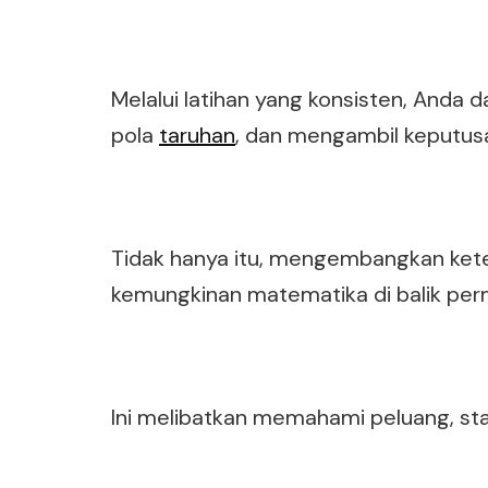
Melalui latihan yang konsisten, And
pola
taruhan
, dan mengambil keputusa
Tidak hanya itu, mengembangkan ket
kemungkinan matematika di balik per
Ini melibatkan memahami peluang, stat