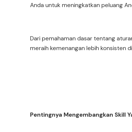
Anda untuk meningkatkan peluang A
Dari pemahaman dasar tentang aturan
meraih kemenangan lebih konsisten di
Pentingnya Mengembangkan Skill Y