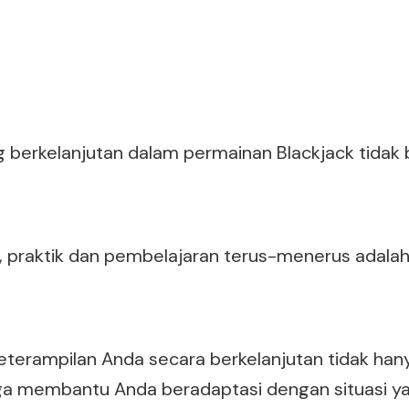
berkelanjutan dalam permainan Blackjack tidak b
, praktik dan pembelajaran terus-menerus adalah
keterampilan Anda secara berkelanjutan tidak 
uga membantu Anda beradaptasi dengan situasi ya