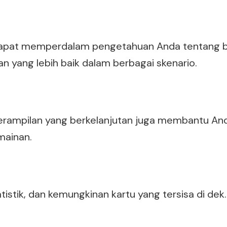
a dapat memperdalam pengetahuan Anda tentang be
n yang lebih baik dalam berbagai skenario.
erampilan yang berkelanjutan juga membantu An
mainan.
istik, dan kemungkinan kartu yang tersisa di dek.