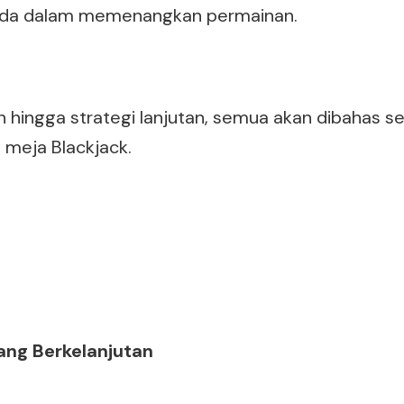
nda dalam memenangkan permainan.
 hingga strategi lanjutan, semua akan dibahas s
 meja Blackjack.
ang Berkelanjutan