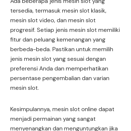
Ada beberapa jenis mesin slot yang
tersedia, termasuk mesin slot klasik,
mesin slot video, dan mesin slot
progresif. Setiap jenis mesin slot memiliki
fitur dan peluang kemenangan yang
berbeda-beda. Pastikan untuk memilih
jenis mesin slot yang sesuai dengan
preferensi Anda dan memperhatikan
persentase pengembalian dan varian
mesin slot.
Kesimpulannya, mesin slot online dapat
menjadi permainan yang sangat
menyenangkan dan menguntungkan jika