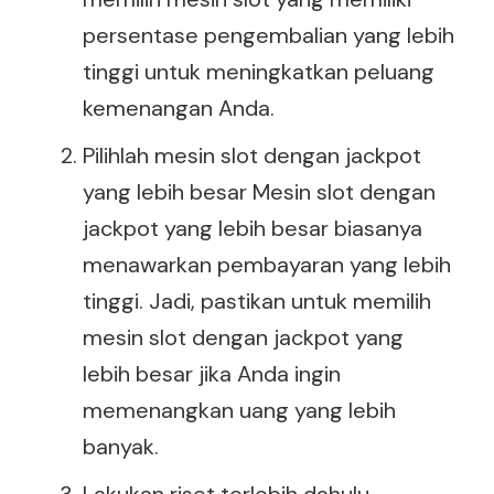
persentase pengembalian yang lebih
tinggi untuk meningkatkan peluang
kemenangan Anda.
Pilihlah mesin slot dengan jackpot
yang lebih besar Mesin slot dengan
jackpot yang lebih besar biasanya
menawarkan pembayaran yang lebih
tinggi. Jadi, pastikan untuk memilih
mesin slot dengan jackpot yang
lebih besar jika Anda ingin
memenangkan uang yang lebih
banyak.