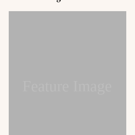
Feature Image