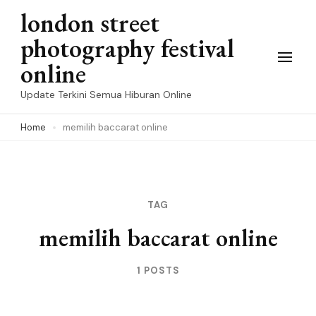
Skip
london street
to
photography festival
content
online
(Press
Update Terkini Semua Hiburan Online
Enter)
Home
memilih baccarat online
TAG
memilih baccarat online
1 POSTS