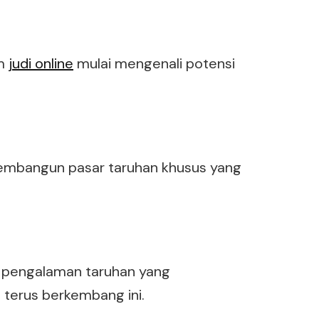
rm
judi online
mulai mengenali potensi
 membangun pasar taruhan khusus yang
n pengalaman taruhan yang
 terus berkembang ini.