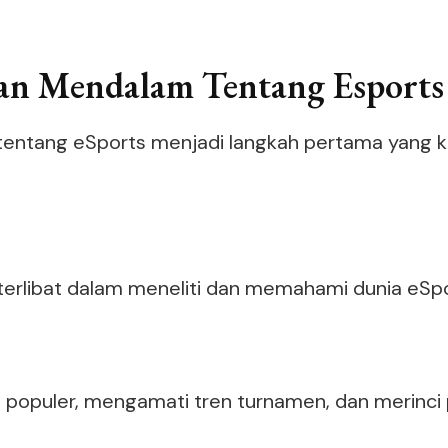
 Mendalam Tentang Esports
ang eSports menjadi langkah pertama yang kr
if terlibat dalam meneliti dan memahami dunia eSpo
g populer, mengamati tren turnamen, dan merinci