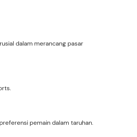
usial dalam merancang pasar
rts.
 preferensi pemain dalam taruhan.