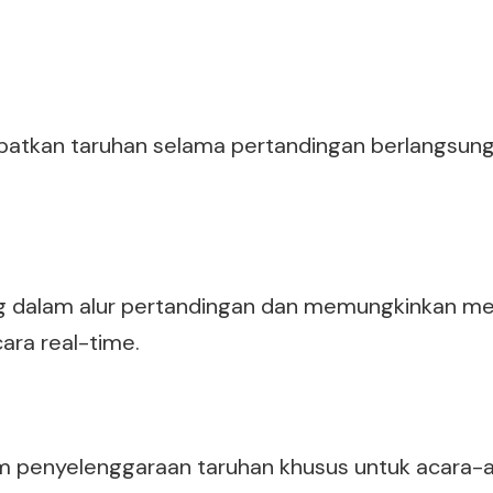
tkan taruhan selama pertandingan berlangsun
ung dalam alur pertandingan dan memungkinkan 
ara real-time.
am penyelenggaraan taruhan khusus untuk acara-ac