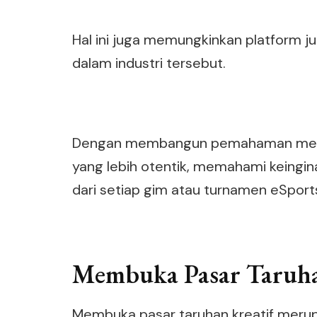
Hal ini juga memungkinkan platform ju
dalam industri tersebut.
Dengan membangun pemahaman mendal
yang lebih otentik, memahami keingin
dari setiap gim atau turnamen eSport
Membuka Pasar Taruha
Membuka pasar taruhan kreatif meru