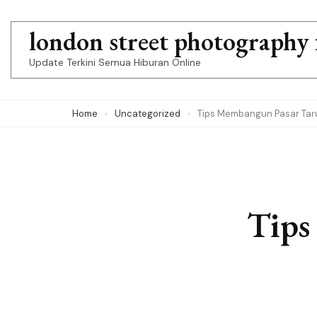
Skip
to
london street photography f
content
Update Terkini Semua Hiburan Online
(Press
Enter)
Home
Uncategorized
Tips Membangun Pasar Tar
Tips