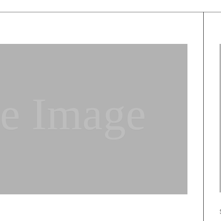
re Image