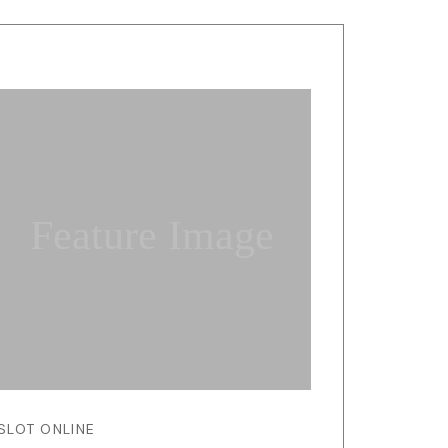
Feature Image
SLOT ONLINE