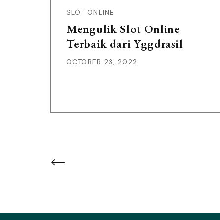
SLOT ONLINE
Mengulik Slot Online
Terbaik dari Yggdrasil
OCTOBER 23, 2022
Posts
pagination