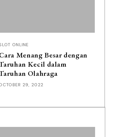
SLOT ONLINE
Cara Menang Besar dengan
Taruhan Kecil dalam
Taruhan Olahraga
OCTOBER 29, 2022