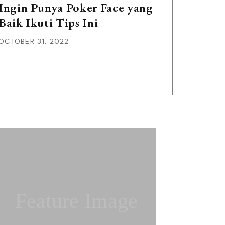
Ingin Punya Poker Face yang
Baik Ikuti Tips Ini
OCTOBER 31, 2022
Feature Image