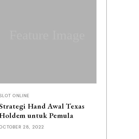
Feature Image
SLOT ONLINE
Strategi Hand Awal Texas
Holdem untuk Pemula
OCTOBER 28, 2022