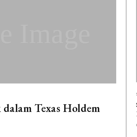
re Image
 dalam Texas Holdem