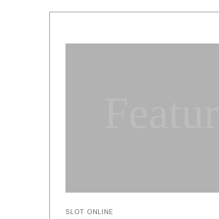
Featu
SLOT ONLINE