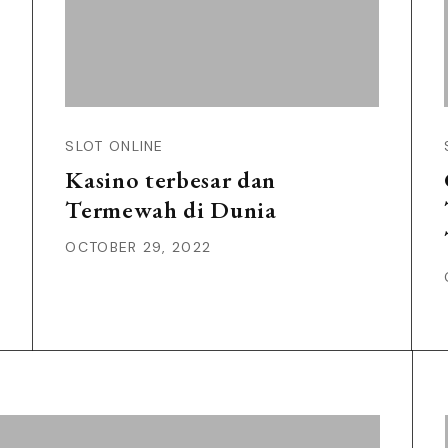
SLOT ONLINE
Kasino terbesar dan
Termewah di Dunia
OCTOBER 29, 2022