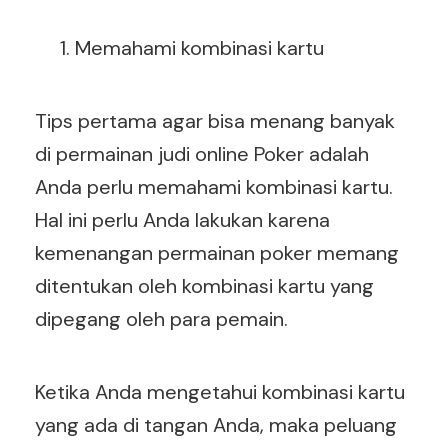
Memahami kombinasi kartu
Tips pertama agar bisa menang banyak
di permainan judi online Poker adalah
Anda perlu memahami kombinasi kartu.
Hal ini perlu Anda lakukan karena
kemenangan permainan poker memang
ditentukan oleh kombinasi kartu yang
dipegang oleh para pemain.
Ketika Anda mengetahui kombinasi kartu
yang ada di tangan Anda, maka peluang