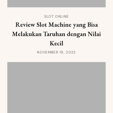
SLOT ONLINE
Review Slot Machine yang Bisa
Melakukan Taruhan dengan Nilai
Kecil
NOVEMBER 19, 2022