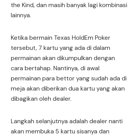
the Kind, dan masih banyak lagi kombinasi
lainnya.
Ketika bermain Texas HoldEm Poker
tersebut, 7 kartu yang ada di dalam
permainan akan dikumpulkan dengan
cara bertahap. Nantinya, di awal
permainan para bettor yang sudah ada di
meja akan diberikan dua kartu yang akan
dibagikan oleh dealer.
Langkah selanjutnya adalah dealer nanti
akan membuka 5 kartu sisanya dan