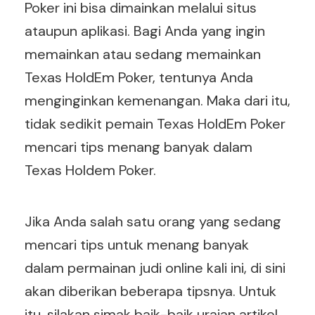
Poker ini bisa dimainkan melalui situs
ataupun aplikasi. Bagi Anda yang ingin
memainkan atau sedang memainkan
Texas HoldEm Poker, tentunya Anda
menginginkan kemenangan. Maka dari itu,
tidak sedikit pemain Texas HoldEm Poker
mencari tips menang banyak dalam
Texas Holdem Poker.
Jika Anda salah satu orang yang sedang
mencari tips untuk menang banyak
dalam permainan judi online kali ini, di sini
akan diberikan beberapa tipsnya. Untuk
itu, silakan simak baik-baik uraian artikel