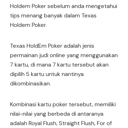
Holdem Poker sebelum anda mengetahui
tips menang banyak dalam Texas
Holdem Poker.
Texas HoldEm Poker adalah jenis
permainan judi online yang menggunakan
7 kartu, di mana 7 kartu tersebut akan
dipilih 5 kartu untuk nantinya
dikombinasikan.
Kombinasi kartu poker tersebut, memiliki
nilai-nilai yang berbeda di antaranya
adalah Royal Flush, Straight Flush, For of