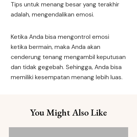
Tips untuk menang besar yang terakhir
adalah, mengendalikan emosi.
Ketika Anda bisa mengontrol emosi
ketika bermain, maka Anda akan
cenderung tenang mengambil keputusan
dan tidak gegebah. Sehingga, Anda bisa
memiliki kesempatan menang lebih luas.
Post
You Might Also Like
Navigation