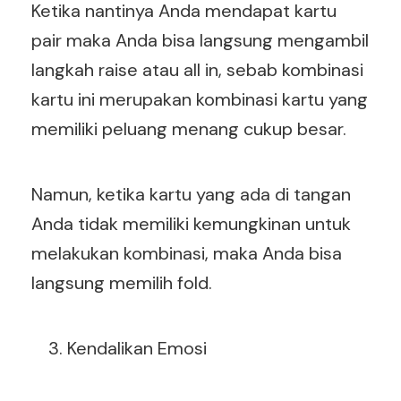
Ketika nantinya Anda mendapat kartu
pair maka Anda bisa langsung mengambil
langkah raise atau all in, sebab kombinasi
kartu ini merupakan kombinasi kartu yang
memiliki peluang menang cukup besar.
Namun, ketika kartu yang ada di tangan
Anda tidak memiliki kemungkinan untuk
melakukan kombinasi, maka Anda bisa
langsung memilih fold.
Kendalikan Emosi