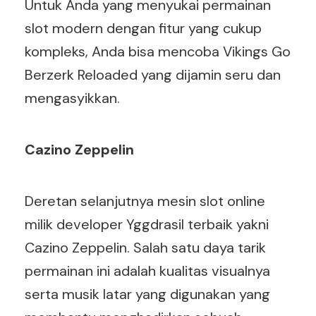
Untuk Anda yang menyukai permainan
slot modern dengan fitur yang cukup
kompleks, Anda bisa mencoba Vikings Go
Berzerk Reloaded yang dijamin seru dan
mengasyikkan.
Cazino Zeppelin
Deretan selanjutnya mesin slot online
milik developer Yggdrasil terbaik yakni
Cazino Zeppelin. Salah satu daya tarik
permainan ini adalah kualitas visualnya
serta musik latar yang digunakan yang