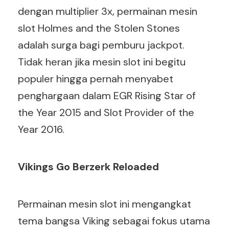
dengan multiplier 3x, permainan mesin
slot Holmes and the Stolen Stones
adalah surga bagi pemburu jackpot.
Tidak heran jika mesin slot ini begitu
populer hingga pernah menyabet
penghargaan dalam EGR Rising Star of
the Year 2015 and Slot Provider of the
Year 2016.
Vikings Go Berzerk Reloaded
Permainan mesin slot ini mengangkat
tema bangsa Viking sebagai fokus utama