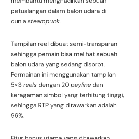
membantu menghadirkan sebuah
petualangan dalam balon udara di
dunia
steampunk
.
Tampilan reel dibuat semi-transparan
sehingga pemain bisa melihat sebuah
balon udara yang sedang disorot.
Permainan ini menggunakan tampilan
5×3
reels
dengan 20
payline
dan
keragaman simbol yang terhitung tinggi,
sehingga RTP yang ditawarkan adalah
96%.
Fitur bonus utama yang ditawarkan