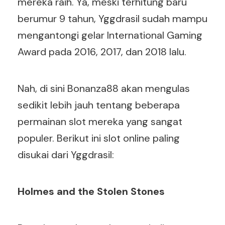
mereka raih. Ya, meski terhitung baru
berumur 9 tahun, Yggdrasil sudah mampu
mengantongi gelar International Gaming
Award pada 2016, 2017, dan 2018 lalu.
Nah, di sini Bonanza88 akan mengulas
sedikit lebih jauh tentang beberapa
permainan slot mereka yang sangat
populer. Berikut ini slot online paling
disukai dari Yggdrasil:
Holmes and the Stolen Stones