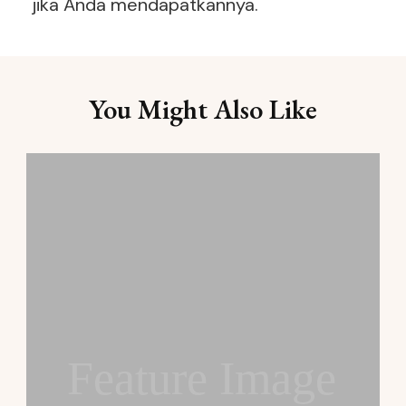
jika Anda mendapatkannya.
Post
You Might Also Like
Navigation
Feature Image