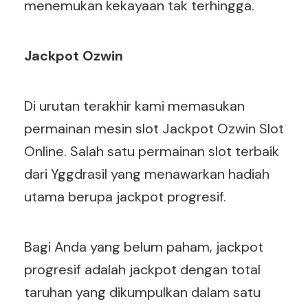
menemukan kekayaan tak terhingga.
Jackpot Ozwin
Di urutan terakhir kami memasukan
permainan mesin slot Jackpot Ozwin Slot
Online. Salah satu permainan slot terbaik
dari Yggdrasil yang menawarkan hadiah
utama berupa jackpot progresif.
Bagi Anda yang belum paham, jackpot
progresif adalah jackpot dengan total
taruhan yang dikumpulkan dalam satu