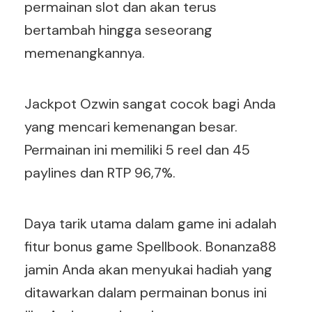
permainan slot dan akan terus
bertambah hingga seseorang
memenangkannya.
Jackpot Ozwin sangat cocok bagi Anda
yang mencari kemenangan besar.
Permainan ini memiliki 5 reel dan 45
paylines dan RTP 96,7%.
Daya tarik utama dalam game ini adalah
fitur bonus game Spellbook. Bonanza88
jamin Anda akan menyukai hadiah yang
ditawarkan dalam permainan bonus ini