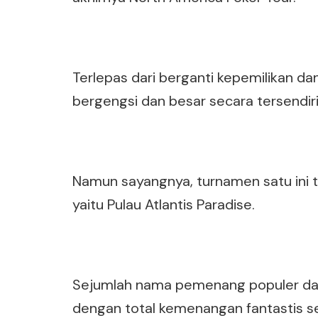
Terlepas dari berganti kepemilikan d
bergengsi dan besar secara tersendiri
Namun sayangnya, turnamen satu ini t
yaitu Pulau Atlantis Paradise.
Sejumlah nama pemenang populer dal
dengan total kemenangan fantastis se