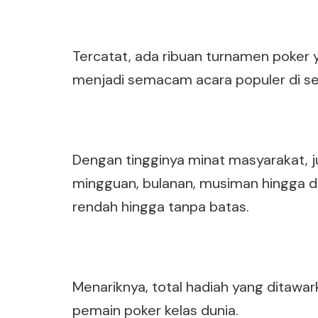
Tercatat, ada ribuan turnamen poker y
menjadi semacam acara populer di s
Dengan tingginya minat masyarakat,
mingguan, bulanan, musiman hingga dia
rendah hingga tanpa batas.
Menariknya, total hadiah yang ditawa
pemain poker kelas dunia.