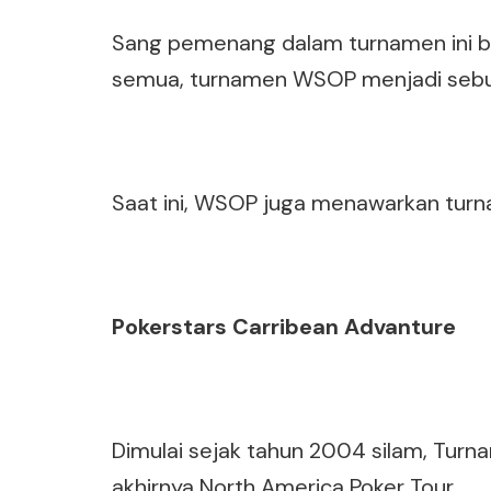
Sang pemenang dalam turnamen ini berh
semua, turnamen WSOP menjadi sebuah 
Saat ini, WSOP juga menawarkan turna
Pokerstars Carribean Advanture
Dimulai sejak tahun 2004 silam, Turna
akhirnya North America Poker Tour.