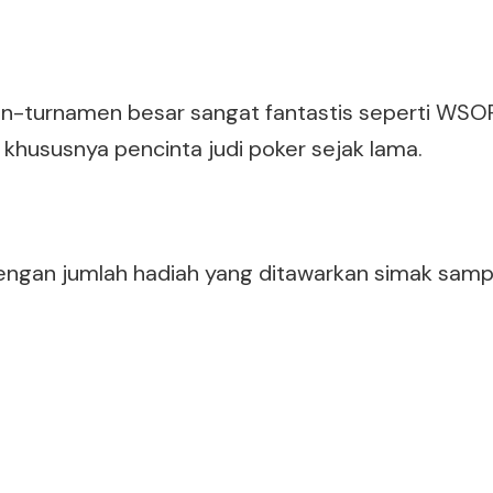
en-turnamen besar sangat fantastis seperti WSOP
khususnya pencinta judi poker sejak lama.
an jumlah hadiah yang ditawarkan simak sampai ha