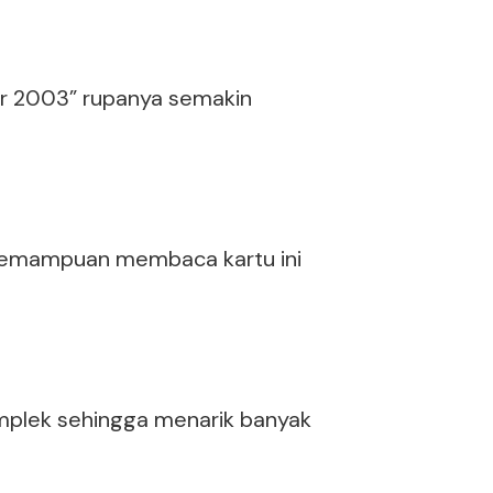
er 2003” rupanya semakin
kemampuan membaca kartu ini
mplek sehingga menarik banyak