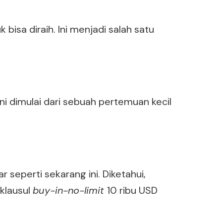
bisa diraih. Ini menjadi salah satu
ni dimulai dari sebuah pertemuan kecil
seperti sekarang ini. Diketahui,
klausul
buy-in-no-limit
10 ribu USD