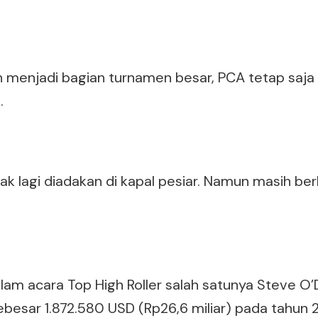
an menjadi bagian turnamen besar, PCA tetap saja
.
ak lagi diadakan di kapal pesiar. Namun masih be
am acara Top High Roller salah satunya Steve 
besar 1.872.580 USD (Rp26,6 miliar) pada tahun 2