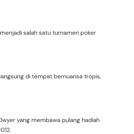
 menjadi salah satu turnamen poker
rlangsung di tempat bernuansa tropis,
O’Dwyer yang membawa pulang hadiah
012.