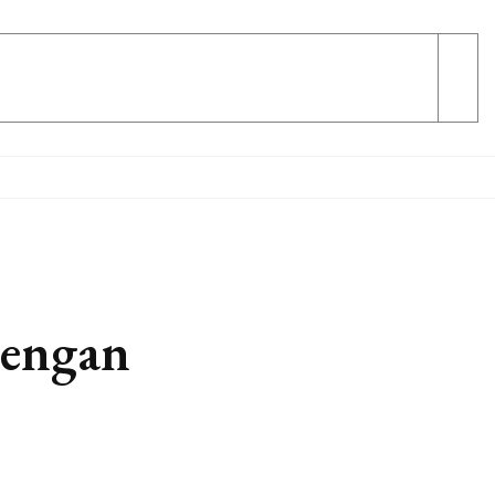
Dengan