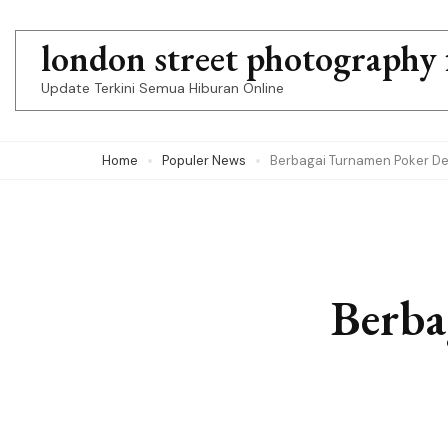
Skip
to
london street photography f
content
Update Terkini Semua Hiburan Online
(Press
Enter)
Home
Populer News
Berbagai Turnamen Poker De
Berba