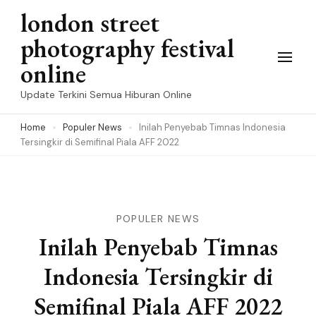
Skip
london street
to
photography festival
content
online
(Press
Update Terkini Semua Hiburan Online
Enter)
Home
Populer News
Inilah Penyebab Timnas Indonesia
Tersingkir di Semifinal Piala AFF 2022
POPULER NEWS
Inilah Penyebab Timnas
Indonesia Tersingkir di
Semifinal Piala AFF 2022