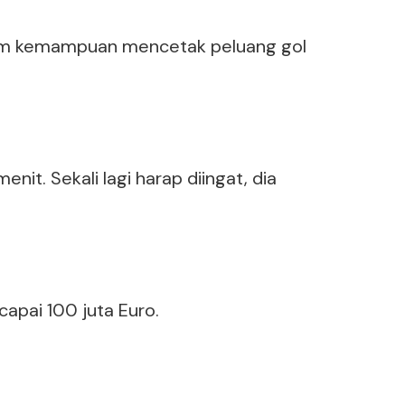
alam kemampuan mencetak peluang gol
enit. Sekali lagi harap diingat, dia
apai 100 juta Euro.