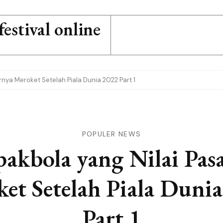
estival online
nya Meroket Setelah Piala Dunia 2022 Part 1
POPULER NEWS
pakbola yang Nilai Pas
et Setelah Piala Duni
Part 1