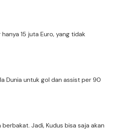
hanya 15 juta Euro, yang tidak
a Dunia untuk gol dan assist per 90
berbakat. Jadi, Kudus bisa saja akan