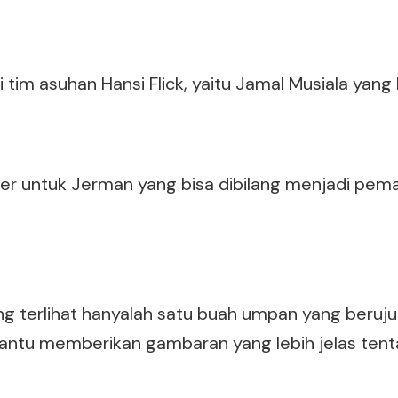
tim asuhan Hansi Flick, yaitu Jamal Musiala yang 
ler untuk Jerman yang bisa dibilang menjadi pem
ing terlihat hanyalah satu buah umpan yang beruj
embantu memberikan gambaran yang lebih jelas te