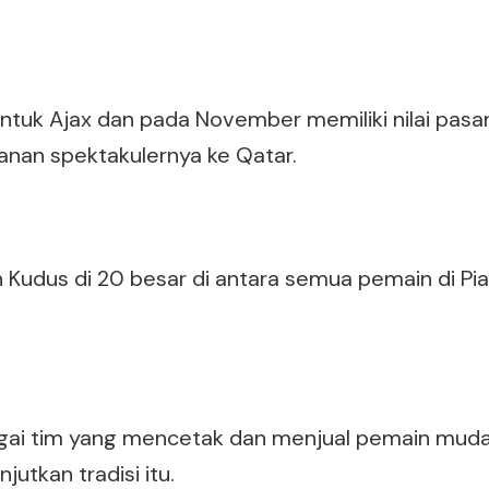
ntuk Ajax dan pada November memiliki nilai pasar 
lanan spektakulernya ke Qatar.
Kudus di 20 besar di antara semua pemain di Pial
agai tim yang mencetak dan menjual pemain muda 
utkan tradisi itu.