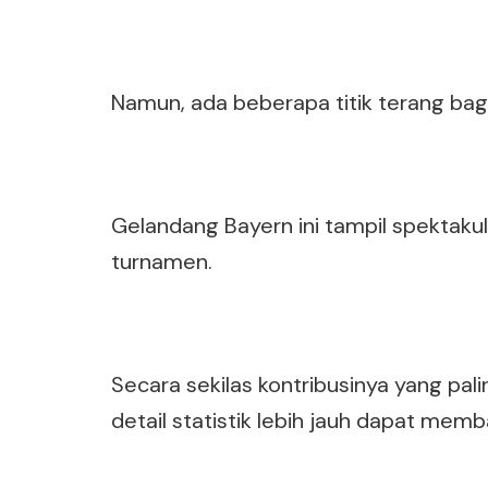
Namun, ada beberapa titik terang bagi 
Gelandang Bayern ini tampil spektaku
turnamen.
Secara sekilas kontribusinya yang pal
detail statistik lebih jauh dapat m