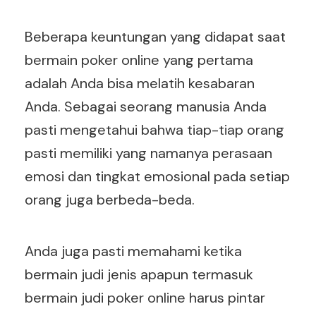
Beberapa keuntungan yang didapat saat
bermain poker online yang pertama
adalah Anda bisa melatih kesabaran
Anda. Sebagai seorang manusia Anda
pasti mengetahui bahwa tiap-tiap orang
pasti memiliki yang namanya perasaan
emosi dan tingkat emosional pada setiap
orang juga berbeda-beda.
Anda juga pasti memahami ketika
bermain judi jenis apapun termasuk
bermain judi poker online harus pintar