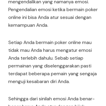
mengendalikan yang namanya emosi.
Pengendalian emosi ketika bermain poker
online ini bisa Anda atur sesuai dengan
kemampuan Anda.
Setiap Anda bermain poker online mau
tidak mau Anda harus mengatur emosi
Anda terlebih dahulu. Sebab setiap
permainan yang diselenggarakan pasti
terdapat beberapa pemain yang sengaja
menguji kesabaran diri Anda.
Sehingga dari sinilah emosi Anda benar-