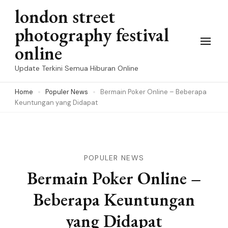
Skip
london street
to
photography festival
content
online
(Press
Update Terkini Semua Hiburan Online
Enter)
Home
Populer News
Bermain Poker Online – Beberapa
Keuntungan yang Didapat
POPULER NEWS
Bermain Poker Online –
Beberapa Keuntungan
yang Didapat