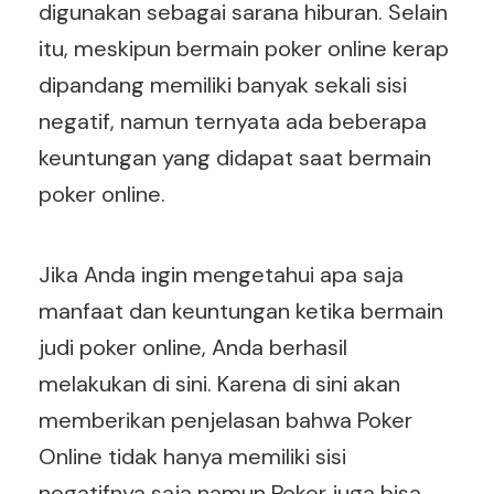
digunakan sebagai sarana hiburan. Selain
itu, meskipun bermain poker online kerap
dipandang memiliki banyak sekali sisi
negatif, namun ternyata ada beberapa
keuntungan yang didapat saat bermain
poker online.
Jika Anda ingin mengetahui apa saja
manfaat dan keuntungan ketika bermain
judi poker online, Anda berhasil
melakukan di sini. Karena di sini akan
memberikan penjelasan bahwa Poker
Online tidak hanya memiliki sisi
negatifnya saja namun Poker juga bisa