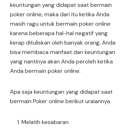
keuntungan yang didapat saat bermain
poker online, maka dari itu ketika Anda
masih ragu untuk bermain poker online
karena beberapa hal-hal negatif yang
kerap dituliskan oleh banyak orang, Anda
bisa membaca manfaat dan keuntungan
yang nantinya akan Anda peroleh ketika
Anda bermain poker online.
Apa saja keuntungan yang didapat saat
bermain Poker online berikut uraiannya.
Melatih kesabaran