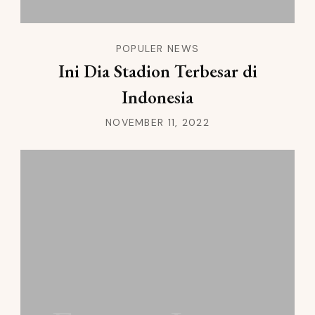
POPULER NEWS
Ini Dia Stadion Terbesar di
Indonesia
NOVEMBER 11, 2022