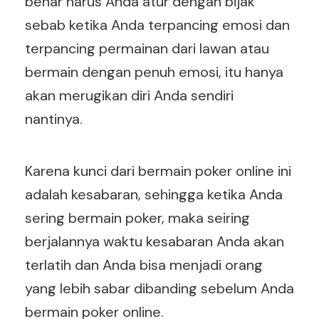
benar harus Anda atur dengan bijak
sebab ketika Anda terpancing emosi dan
terpancing permainan dari lawan atau
bermain dengan penuh emosi, itu hanya
akan merugikan diri Anda sendiri
nantinya.
Karena kunci dari bermain poker online ini
adalah kesabaran, sehingga ketika Anda
sering bermain poker, maka seiring
berjalannya waktu kesabaran Anda akan
terlatih dan Anda bisa menjadi orang
yang lebih sabar dibanding sebelum Anda
bermain poker online.