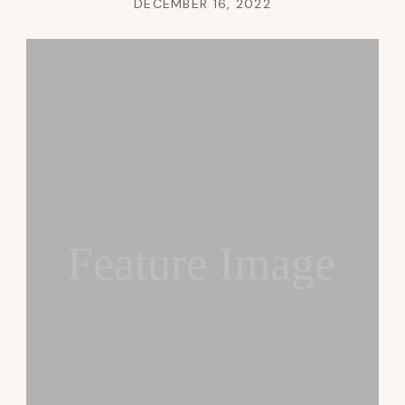
DECEMBER 16, 2022
Feature Image