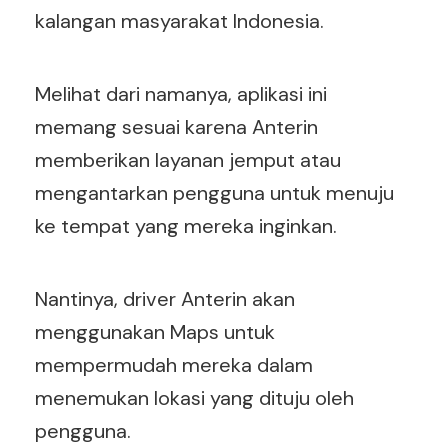
kalangan masyarakat Indonesia.
Melihat dari namanya, aplikasi ini
memang sesuai karena Anterin
memberikan layanan jemput atau
mengantarkan pengguna untuk menuju
ke tempat yang mereka inginkan.
Nantinya, driver Anterin akan
menggunakan Maps untuk
mempermudah mereka dalam
menemukan lokasi yang dituju oleh
pengguna.