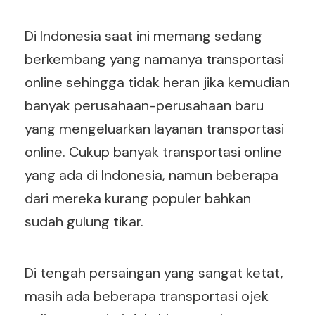
Di Indonesia saat ini memang sedang
berkembang yang namanya transportasi
online sehingga tidak heran jika kemudian
banyak perusahaan-perusahaan baru
yang mengeluarkan layanan transportasi
online. Cukup banyak transportasi online
yang ada di Indonesia, namun beberapa
dari mereka kurang populer bahkan
sudah gulung tikar.
Di tengah persaingan yang sangat ketat,
masih ada beberapa transportasi ojek