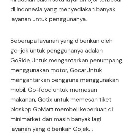
di Indonesia yang menyediakan banyak
layanan untuk penggunanya.
Beberapa layanan yang diberikan oleh
go-jek untuk penggunanya adalah
GoRide Untuk mengantarkan penumpang
menggunakan motor, GocarUntuk
mengantarkan pengguna menggunakan
mobil, Go-food untuk memesan
makanan, Gotix untuk memesan tiket
bioskop GoMart membeli keperluan di
minimarket dan masih banyak lagi
layanan yang diberikan Gojek. .