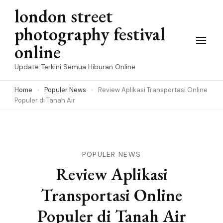
Skip
london street
to
photography festival
content
online
(Press
Update Terkini Semua Hiburan Online
Enter)
Home
Populer News
Review Aplikasi Transportasi Online
Populer di Tanah Air
POPULER NEWS
Review Aplikasi
Transportasi Online
Populer di Tanah Air