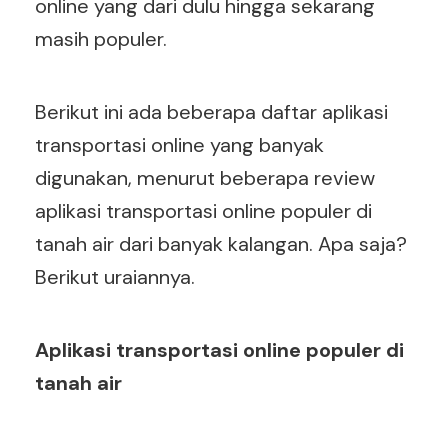
online yang dari dulu hingga sekarang
masih populer.
Berikut ini ada beberapa daftar aplikasi
transportasi online yang banyak
digunakan, menurut beberapa review
aplikasi transportasi online populer di
tanah air dari banyak kalangan. Apa saja?
Berikut uraiannya.
Aplikasi transportasi online populer di
tanah air