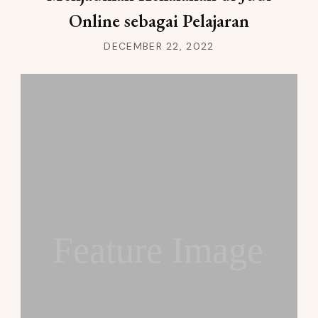
Online sebagai Pelajaran
DECEMBER 22, 2022
Feature Image