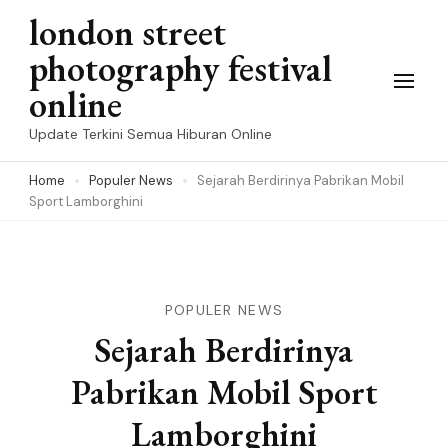
Skip
london street
to
photography festival
content
online
(Press
Update Terkini Semua Hiburan Online
Enter)
Home
Populer News
Sejarah Berdirinya Pabrikan Mobil
Sport Lamborghini
POPULER NEWS
Sejarah Berdirinya
Pabrikan Mobil Sport
Lamborghini