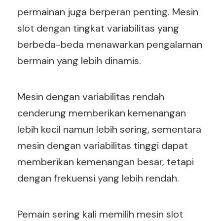
permainan juga berperan penting. Mesin
slot dengan tingkat variabilitas yang
berbeda-beda menawarkan pengalaman
bermain yang lebih dinamis.
Mesin dengan variabilitas rendah
cenderung memberikan kemenangan
lebih kecil namun lebih sering, sementara
mesin dengan variabilitas tinggi dapat
memberikan kemenangan besar, tetapi
dengan frekuensi yang lebih rendah.
Pemain sering kali memilih mesin slot