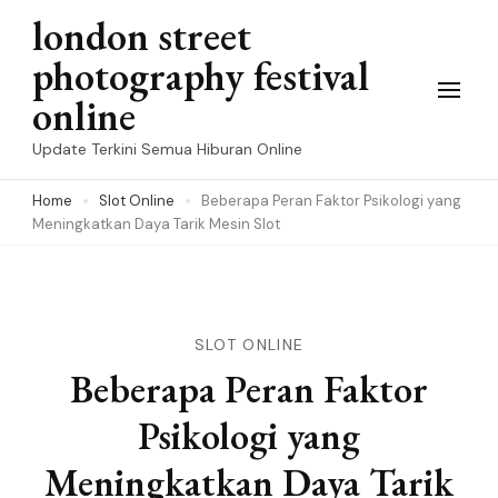
Skip
london street
to
photography festival
content
online
(Press
Update Terkini Semua Hiburan Online
Enter)
Home
Slot Online
Beberapa Peran Faktor Psikologi yang
Meningkatkan Daya Tarik Mesin Slot
SLOT ONLINE
Beberapa Peran Faktor
Psikologi yang
Meningkatkan Daya Tarik