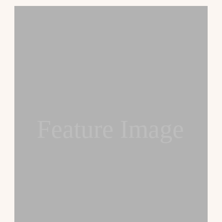
Feature Image