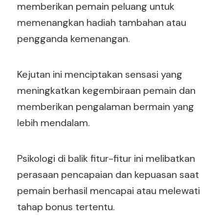
memberikan pemain peluang untuk
memenangkan hadiah tambahan atau
pengganda kemenangan.
Kejutan ini menciptakan sensasi yang
meningkatkan kegembiraan pemain dan
memberikan pengalaman bermain yang
lebih mendalam.
Psikologi di balik fitur-fitur ini melibatkan
perasaan pencapaian dan kepuasan saat
pemain berhasil mencapai atau melewati
tahap bonus tertentu.