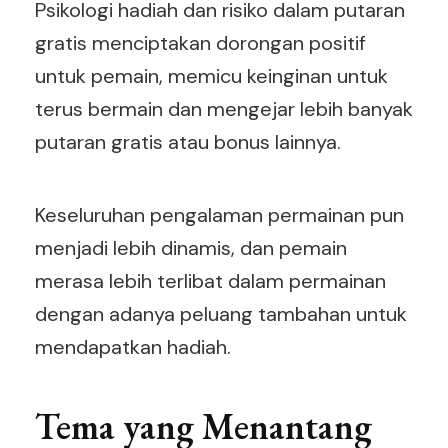
Psikologi hadiah dan risiko dalam putaran
gratis menciptakan dorongan positif
untuk pemain, memicu keinginan untuk
terus bermain dan mengejar lebih banyak
putaran gratis atau bonus lainnya.
Keseluruhan pengalaman permainan pun
menjadi lebih dinamis, dan pemain
merasa lebih terlibat dalam permainan
dengan adanya peluang tambahan untuk
mendapatkan hadiah.
Tema yang Menantang