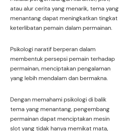
atau alur cerita yang menarik, tema yang
menantang dapat meningkatkan tingkat
keterlibatan pemain dalam permainan.
Psikologi naratif berperan dalam
membentuk persepsi pemain terhadap
permainan, menciptakan pengalaman
yang lebih mendalam dan bermakna.
Dengan memahami psikologi di balik
tema yang menantang, pengembang
permainan dapat menciptakan mesin
slot yang tidak hanya memikat mata,