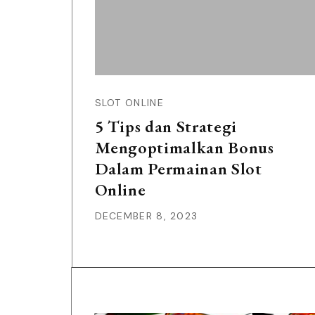
SLOT ONLINE
5 Tips dan Strategi
Mengoptimalkan Bonus
Dalam Permainan Slot
Online
DECEMBER 8, 2023