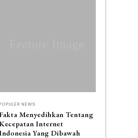
Feature Image
POPULER NEWS
Fakta Menyedihkan Tentang
Kecepatan Internet
Indonesia Yang Dibawah