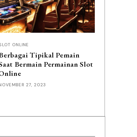
SLOT ONLINE
Berbagai Tipikal Pemain
Saat Bermain Permainan Slot
Online
NOVEMBER 27, 2023