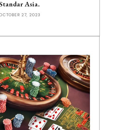
Standar Asia.
OCTOBER 27, 2023