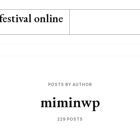
estival online
POSTS BY AUTHOR
miminwp
229 POSTS