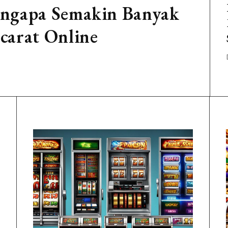
engapa Semakin Banyak
carat Online