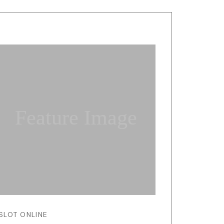
Feature Image
SLOT ONLINE