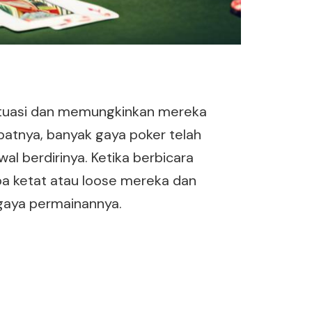
ituasi dan memungkinkan mereka
atnya, banyak gaya poker telah
al berdirinya. Ketika berbicara
pa ketat atau loose mereka dan
 gaya permainannya.