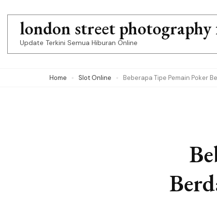
Skip
to
london street photography f
content
Update Terkini Semua Hiburan Online
(Press
Enter)
Home
Slot Online
Beberapa Tipe Pemain Poker B
Be
Berd