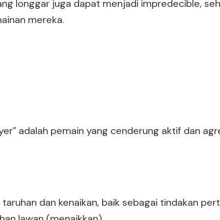
ng longgar juga dapat menjadi impredecible, seh
mainan mereka.
yer” adalah pemain yang cenderung aktif dan agr
 taruhan dan kenaikan, baik sebagai tindakan pe
han lawan (menaikkan).