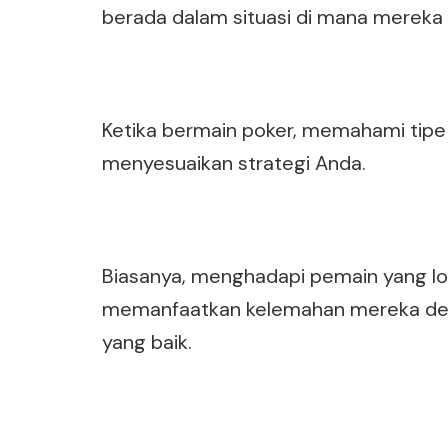
berada dalam situasi di mana mereka 
Ketika bermain poker, memahami tipe
menyesuaikan strategi Anda.
Biasanya, menghadapi pemain yang lon
memanfaatkan kelemahan mereka denga
yang baik.