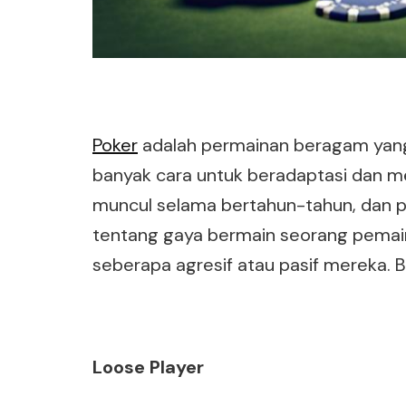
Poker
adalah permainan beragam yang
banyak cara untuk beradaptasi dan m
muncul selama bertahun-tahun, dan per
tentang gaya bermain seorang pemain,
seberapa agresif atau pasif mereka. 
Loose Player