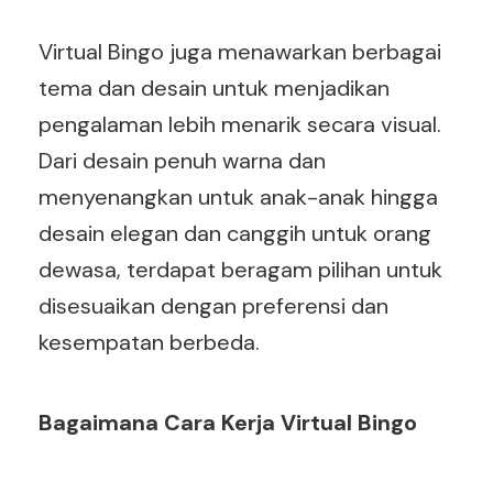
Virtual Bingo juga menawarkan berbagai
tema dan desain untuk menjadikan
pengalaman lebih menarik secara visual.
Dari desain penuh warna dan
menyenangkan untuk anak-anak hingga
desain elegan dan canggih untuk orang
dewasa, terdapat beragam pilihan untuk
disesuaikan dengan preferensi dan
kesempatan berbeda.
Bagaimana Cara Kerja Virtual Bingo