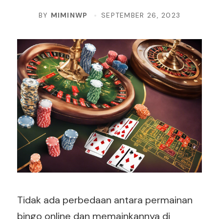
BY
MIMINWP
SEPTEMBER 26, 2023
Tidak ada perbedaan antara permainan
bingo online dan memainkannya di