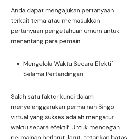
Anda dapat mengajukan pertanyaan
terkait tema atau memasukkan
pertanyaan pengetahuan umum untuk
menantang para pemain.
Mengelola Waktu Secara Efektif
Selama Pertandingan
Salah satu faktor kunci dalam
menyelenggarakan permainan Bingo
virtual yang sukses adalah mengatur
waktu secara efektif. Untuk mencegah
permainan berlarut-larut, tetapkan batas