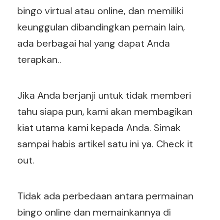
bingo virtual atau online, dan memiliki
keunggulan dibandingkan pemain lain,
ada berbagai hal yang dapat Anda
terapkan..
Jika Anda berjanji untuk tidak memberi
tahu siapa pun, kami akan membagikan
kiat utama kami kepada Anda. Simak
sampai habis artikel satu ini ya. Check it
out.
Tidak ada perbedaan antara permainan
bingo online dan memainkannya di