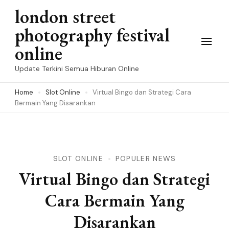
Skip
london street
to
photography festival
content
online
(Press
Update Terkini Semua Hiburan Online
Enter)
Home
Slot Online
Virtual Bingo dan Strategi Cara
Bermain Yang Disarankan
SLOT ONLINE
POPULER NEWS
Virtual Bingo dan Strategi
Cara Bermain Yang
Disarankan