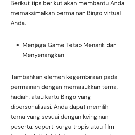
Berikut tips berikut akan membantu Anda
memaksimalkan permainan Bingo virtual
Anda.
Menjaga Game Tetap Menarik dan
Menyenangkan
Tambahkan elemen kegembiraan pada
permainan dengan memasukkan tema,
hadiah, atau kartu Bingo yang
dipersonalisasi. Anda dapat memilih
tema yang sesuai dengan keinginan
peserta, seperti surga tropis atau film