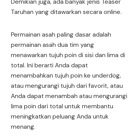
Demikian juga, ada banyak jenis Teaser
Taruhan yang ditawarkan secara online.
Permainan asah paling dasar adalah
permainan asah dua tim yang
menawarkan tujuh poin di sisi dan lima di
total. Ini berarti Anda dapat
menambahkan tujuh poin ke underdog,
atau mengurangi tujuh dari favorit, atau
Anda dapat menambah atau mengurangi
lima poin dari total untuk membantu
meningkatkan peluang Anda untuk
menang.