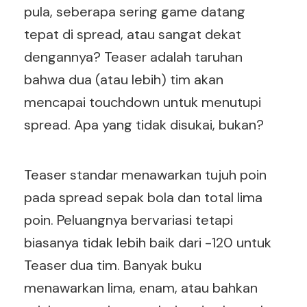
pula, seberapa sering game datang
tepat di spread, atau sangat dekat
dengannya? Teaser adalah taruhan
bahwa dua (atau lebih) tim akan
mencapai touchdown untuk menutupi
spread. Apa yang tidak disukai, bukan?
Teaser standar menawarkan tujuh poin
pada spread sepak bola dan total lima
poin. Peluangnya bervariasi tetapi
biasanya tidak lebih baik dari -120 untuk
Teaser dua tim. Banyak buku
menawarkan lima, enam, atau bahkan