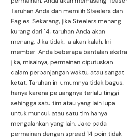
permainan. Anda akan memasang Teaser
Taruhan Anda dan memilih Steelers dan
Eagles. Sekarang, jika Steelers menang
kurang dari 14, taruhan Anda akan
menang. Jika tidak, ia akan kalah. Ini
memberi Anda beberapa bantalan ekstra
jika, misalnya, permainan diputuskan
dalam perpanjangan waktu, atau sangat
ketat. Taruhan ini umumnya tidak bagus,
hanya karena peluangnya terlalu tinggi
sehingga satu tim atau yang lain lupa
untuk muncul, atau satu tim hanya
mengalahkan yang lain. Jake pada
permainan dengan spread 14 poin tidak