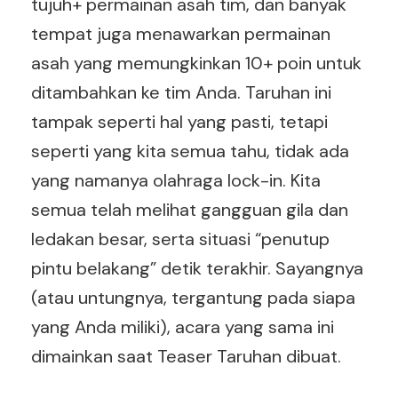
tujuh+ permainan asah tim, dan banyak
tempat juga menawarkan permainan
asah yang memungkinkan 10+ poin untuk
ditambahkan ke tim Anda. Taruhan ini
tampak seperti hal yang pasti, tetapi
seperti yang kita semua tahu, tidak ada
yang namanya olahraga lock-in. Kita
semua telah melihat gangguan gila dan
ledakan besar, serta situasi “penutup
pintu belakang” detik terakhir. Sayangnya
(atau untungnya, tergantung pada siapa
yang Anda miliki), acara yang sama ini
dimainkan saat Teaser Taruhan dibuat.